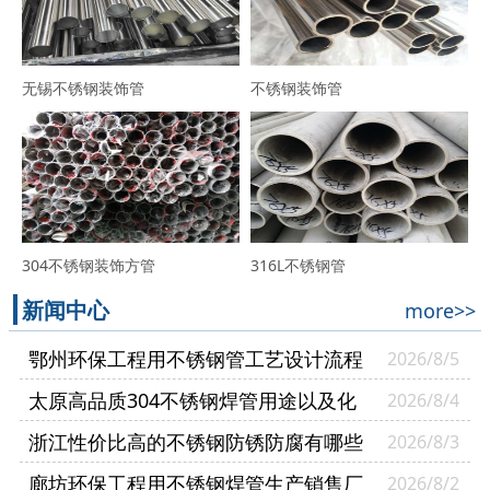
无锡不锈钢装饰管
不锈钢装饰管
304不锈钢装饰方管
316L不锈钢管
新闻中心
more>>
鄂州环保工程用不锈钢管工艺设计流程
2026/8/5
太原高品质304不锈钢焊管用途以及化
2026/8/4
学成分
浙江性价比高的不锈钢防锈防腐有哪些
2026/8/3
方法
廊坊环保工程用不锈钢焊管生产销售厂
2026/8/2