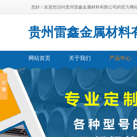
您好！欢迎您访问贵州雷鑫金属材料有限公司的官方网
贵州雷鑫金属材料
网站首页
关于我们
产品中心