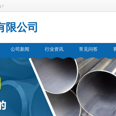
站！
有限公司
公司新闻
行业资讯
常见问答