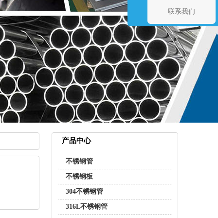
联系我们
产品中心
不锈钢管
不锈钢板
304不锈钢管
316L不锈钢管