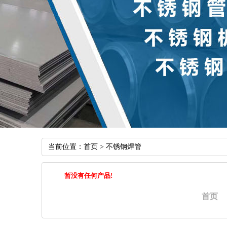
当前位置：
首页
>
不锈钢焊管
暂没有任何产品!
首页