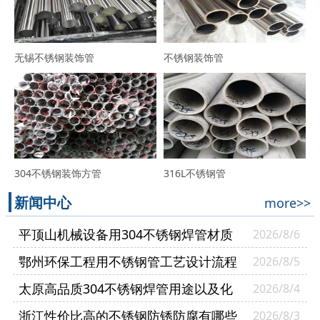
无锡不锈钢装饰管
不锈钢装饰管
304不锈钢装饰方管
316L不锈钢管
新闻中心
more>>
平顶山机械设备用304不锈钢焊管材质
2026/8/6
有哪几种
鄂州环保工程用不锈钢管工艺设计流程
2026/8/5
太原高品质304不锈钢焊管用途以及化
2026/8/4
学成分
浙江性价比高的不锈钢防锈防腐有哪些
2026/8/3